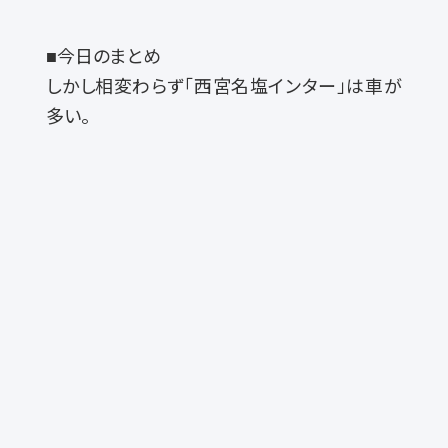
■今日のまとめ
しかし相変わらず「西宮名塩インター」は車が
多い。
LINEでお問い合せく
ださい。
担当よりチャットにてご連絡差し
上げます。