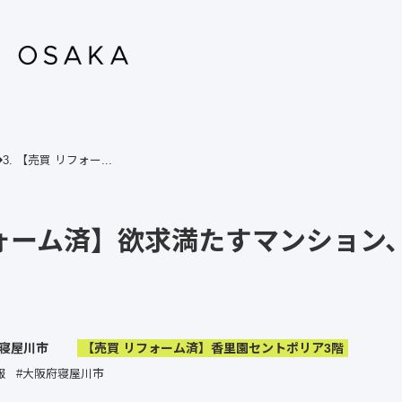
【売買 リフォー...
ォーム済】欲求満たすマンション
寝屋川市
【売買 リフォーム済】香里園セントポリア3階
報
#大阪府寝屋川市