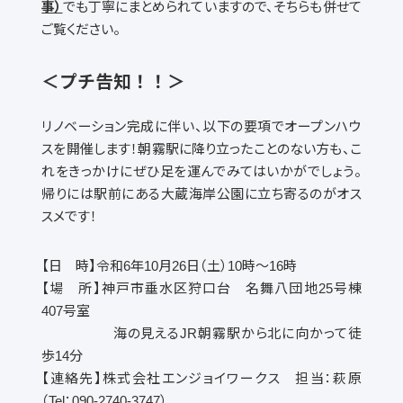
事）
でも丁寧にまとめられていますので、そちらも併せて
ご覧ください。
＜プチ告知！！＞
リノベーション完成に伴い、以下の要項でオープンハウ
スを開催します！朝霧駅に降り立ったことのない方も、こ
れをきっかけにぜひ足を運んでみてはいかがでしょう。
帰りには駅前にある大蔵海岸公園に立ち寄るのがオス
スメです！
【日 時】令和
6
年
10
月
26
日（土）
10
時〜
16
時
【場 所】神戸市垂水区狩口台 名舞八団地
25
号棟
407号室
海の見える
JR
朝霧駅から北に向かって徒
歩
14
分
【連絡先】株式会社エンジョイワークス 担当：萩原
（
Tel
：
090-2740-3747
）