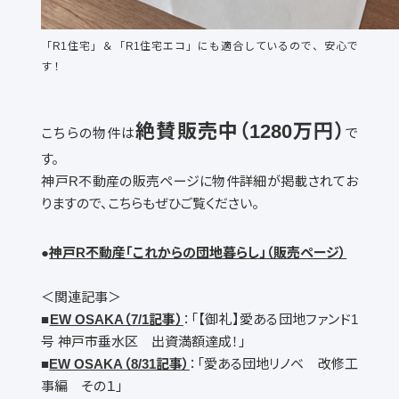
「R1住宅」＆「R1住宅エコ」にも適合しているので、安心で
す！
絶賛販売中（1280万円）
こちらの物件は
で
す。
神戸R不動産の販売ページに物件詳細が掲載されてお
りますので、こちらもぜひご覧ください。
●
神戸R不動産「これからの団地暮らし」（販売ページ）
＜関連記事＞
■
EW OSAKA（7/1記事）
：「【御礼】愛ある団地ファンド1
号 神戸市垂水区 出資満額達成！」
■
EW OSAKA（8/31記事）
：「愛ある団地リノベ 改修工
事編 その１」