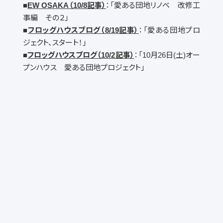
■
EW OSAKA（10/8記事）
：「愛ある団地リノベ 改修工
事編 その２」
■
フロッグハウスブログ（8/19記事）
：「愛ある団地プロ
ジェクト、スタート！」
■
フロッグハウスブログ（10/2記事）
：「10月26日(土)オー
プンハウス 愛ある団地プロジェクト」
LINEでお問い合せく
ださい。
担当よりチャットにてご連絡差し
上げます。