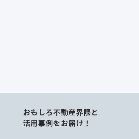
戸建
【売買 リノベ済戸建】絶対に4
階が取り合いになるお家
おもしろ不動産界隈と
活用事例をお届け！