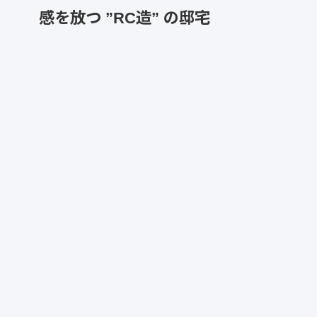
感を放つ ”RC造” の邸宅
売買
兵庫県明石市
【売買 中古マンション】マリンパレス明石（家
具付）
都会と海、二つの暮らしを持つ贅
沢。明石で叶えるセカンドハウ
ス！
売買
兵庫県垂水区