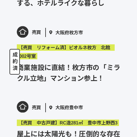
する、ホテルライクな暮らし
売買
大阪府枚方市
【売買 リフォーム済】ビオルネ枚方 北館
1002号室
商業施設に直結！枚方市の「ミラ
クル立地」マンション参上！
売買
大阪府豊中市
【売買 中古戸建】RC造281㎡ 豊中市上野西3
屋上には太陽光も！圧倒的な存在